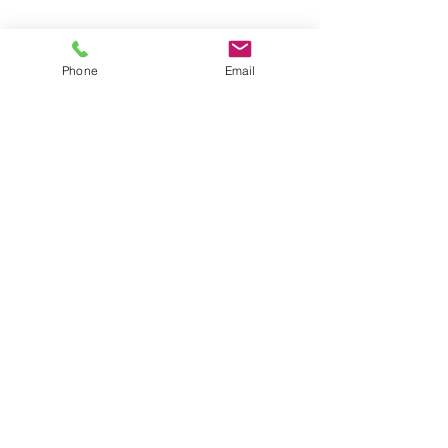
E-Mail:
info@pferdeosteopathie-
bruetting.de
Phone
Email