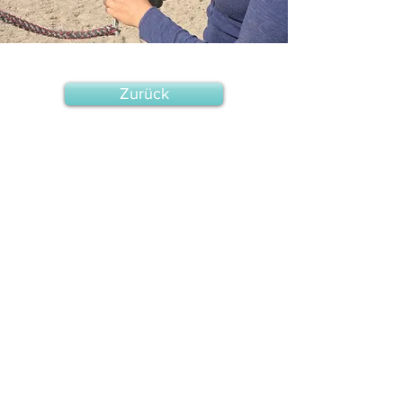
Zurück
KONTAKT
Platanenallee 26
74613 Öhringen
Mobil:
0162 9680148